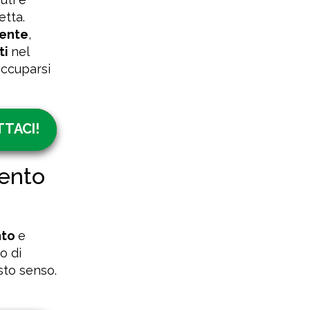
etta.
iente
,
ti
nel
occuparsi
TACI!
mento
nto
e
o di
sto senso.