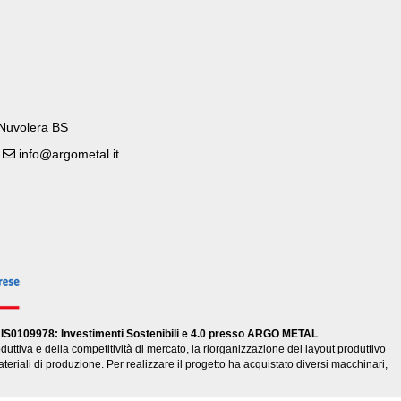
 Nuvolera BS
5
info@argometal.it
tto IS0109978: Investimenti Sostenibili e 4.0 presso ARGO METAL
uttiva e della competitività di mercato, la riorganizzazione del layout produttivo
materiali di produzione. Per realizzare il progetto ha acquistato diversi macchinari,