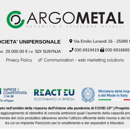
OCIETA' UNIPERSONALE
Via Emilio Lorandi 16 - 25080
030.6919419
030 691666
. 20.000,00 € i.v. SDI SU9YNJA
Privacy Policy
2F Communication - web marketing solutions
iato nell’ambito della risposta dell’Unione alla pandemia di COVID-19” | Proge
raggiungimento di obbiettivi di crescita ambiziosi quali l’aumento della capacità prod
erale del ciclo produttivo attraverso anche l’utilizzo efficiente delle risorse e dei 
tra cui un impianto Panizzolo per lo smaltimento e dei separatori e trituratori.